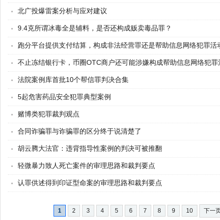
北广投爆雷案分析与应对建议
9.4克所谓冰毒全是辅料，是否还构成贩卖毒品罪？
跑分平台提供支付结算，构成非法经营罪还是帮助信息网络犯罪活
不止冻结银行卡，币圈OTC商户还可能涉嫌构成帮助信息网络犯罪
法院案例库首批10个帮信罪判决合集
5起危害药品安全犯罪典型案例
赌博类犯罪裁判观点
合同诈骗罪与诈骗罪的区分终于说清楚了
胡云腾大法官：违背指导性案例的判决可被推翻
轻微暴力致人死亡案件的审理思路和裁判要点
认罪供述得到印证型命案的审理思路和裁判要点
1
2
3
4
5
6
7
8
9
10
下一