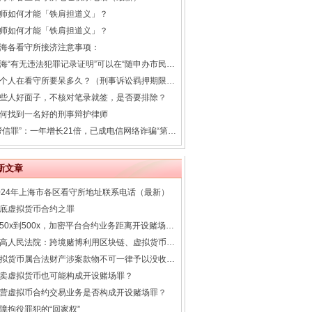
师如何才能「铁肩担道义」？
师如何才能「铁肩担道义」？
海各看守所接济注意事项：
上海“有无违法犯罪记录证明”可以在“随申办市民云”平台在线办理
一个人在看守所要呆多久？（刑事诉讼羁押期限一览表）
些人好面子，不核对笔录就签，是否要排除？
何找到一名好的刑事辩护律师
“帮信罪”：一年增长21倍，已成电信网络诈骗“第一罪”
新文章
024年上海市各区看守所地址联系电话（最新）
底虚拟货币合约之罪
从50x到500x，加密平台合约业务距离开设赌场还有多远？
最高人民法院：跨境赌博利用区块链、虚拟货币等新兴技术逃避打击
虚拟货币属合法财产涉案款物不可一律予以没收或者发还
卖虚拟货币也可能构成开设赌场罪？
营虚拟币合约交易业务是否构成开设赌场罪？
障拘役罪犯的“回家权”