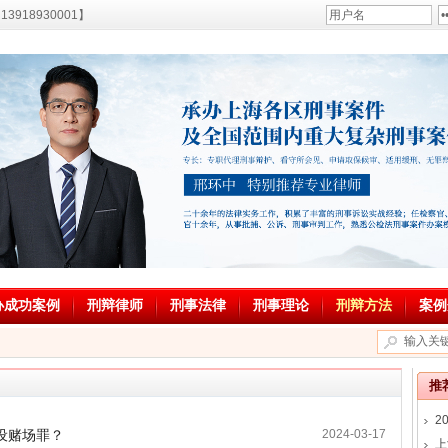
18930001】
办成功案例
刑辩律师
刑事法律
刑事理论
刑辩方法
案例
推
2
设赌场罪？
2024-03-17
上