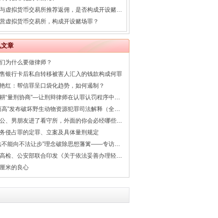
参与虚拟货币交易所推荐返佣，是否构成开设赌场罪帮助犯？
营虚拟货币交易所，构成开设赌场罪？
机文章
们为什么要做律师？
售银行卡后私自转移被害人汇入的钱款构成何罪
艳红：帮信罪呈口袋化趋势，如何遏制？
深耕“量刑协商”—让刑辩律师在认罪认罚程序中更有价值与实践
“两高”发布破坏野生动物资源犯罪司法解释（全文+答记者问）
老公、男朋友进了看守所，外面的你会必经哪些阶段？以及几个建议
务侵占罪的定罪、立案及具体量刑规定
“法不能向不法让步”理念破除思想藩篱——专访清华大学教授、博士生导师周光权
最高检、公安部联合印发《关于依法妥善办理轻伤害案件的指导意见》
厘米的良心