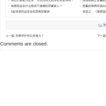
有过行政处罚记录，可以办理无犯罪记录证明吗？
检察院会在什么情况下逮捕犯罪嫌疑人？
想赢的律师应该比
5起危害药品安全犯罪典型案例
张思之：《律师漫
复
上一篇:
刑事辩护何以有魅力？
下一篇
Comments are closed.