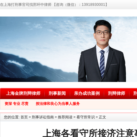
在上海打刑事官司找邢环中律师 【咨询（微信）：13918930001】
上海金牌刑辩律师
刑事新闻
亲办成功案例
刑辩律师
资深 专业 尽责 按法律和良心为当事人服务
您的位置:
首页
>
刑事诉讼指南
>
推荐阅读
>
看守所常识
> 正文
上海各看守所接济注意