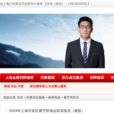
在上海打刑事官司找邢环中律师 【咨询（微信）：13918930001】
上海金牌刑辩律师
刑事新闻
亲办成功案例
刑辩律师
资深 专业 尽责 按法律和良心为当事人服务
您的位置:
首页
>
刑事诉讼指南
>
推荐阅读
>
看守所常识
2024年上海市各区看守所地址联系电话（最新）