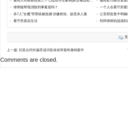
最高人民检察院第三十七批指导性案例[新型毒品犯罪案例]
减轻处罚能否直接
律师能帮我消除刑事案底吗？
杀7人"女魔"劳荣枝被批捕:涉嫌抢劫、故意杀人案
公安部批复中明确
看守所真实生活
刑辩律师的战场到
复
上一篇:
刘某合同诈骗罪成功取保候审最终撤销案件
Comments are closed.