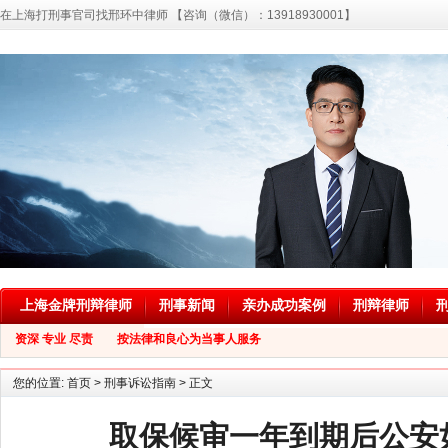
在上海打刑事官司找邢环中律师 【咨询（微信）：13918930001】
上海金牌刑辩律师
刑事新闻
亲办成功案例
刑辩律师
资深 专业 尽责 按法律和良心为当事人服务
您的位置:
首页
>
刑事诉讼指南
> 正文
取保候审一年到期后公安