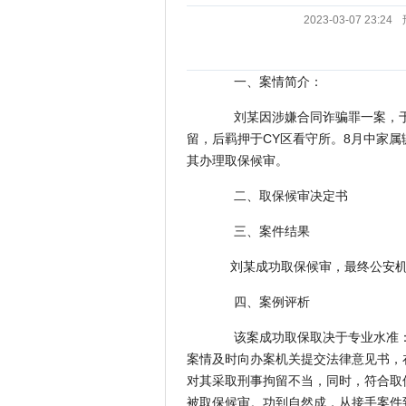
2023-03-07 23:24
一、案情简介：
刘某因涉嫌合同诈骗罪一案，于20
留，后羁押于CY区看守所。8月中家属
其办理取保候审。
二、取保候审决定书
三、案件结果
刘某成功取保候审，最终公安机
四、案例评析
该案成功取保取决于专业水准：
案情及时向办案机关提交法律意见书，
对其采取刑事拘留不当，同时，符合取
被取保候审。功到自然成，从接手案件