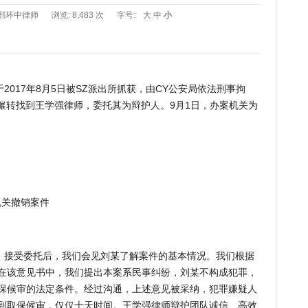
邢环中律师
浏览: 8,483 次
字号:
大
中
小
17年8月5日被SZ派出所抓获，由CY公安局依法刑事拘
辗转找到王学强律师，委托其为辩护人。9月1日，办案机关为
关撤销案件
接受委托后，我们会见刘某了解案件的基本情况。我们根据
在该意见书中，我们提出本案系民事纠纷，刘某不构成犯罪，
保候审的法定条件。经过沟通，上述意见被采纳，犯罪嫌疑人
到取保候审，仅仅十天时间。王学强律师辩护团队诚信、高效