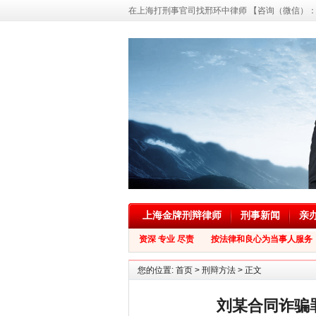
在上海打刑事官司找邢环中律师 【咨询（微信）：139
上海金牌刑辩律师
刑事新闻
亲
资深 专业 尽责 按法律和良心为当事人服务
您的位置:
首页
>
刑辩方法
> 正文
刘某合同诈骗