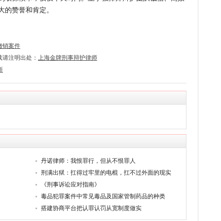
大的赞誉和肯定。
撤销案件
载请注明出处：
上海金牌刑事辩护律师
新
】
丹诺律师：我恨罪行，但从不恨罪人
刑满出狱：扛得过牢里的电棍，扛不过外面的现实
《刑事诉讼应对指南》
毒品犯罪案件中常见毒品及国家管制药品的种类
搭建协商平台把认罪认罚从宽制度做实