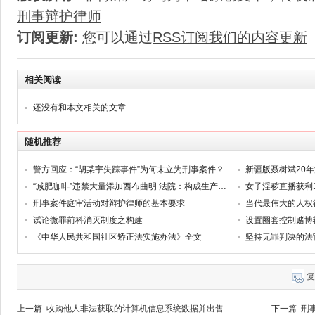
刑事辩护律师
订阅更新:
您可以通过
RSS订阅我们的内容更新
相关阅读
还没有和本文相关的文章
随机推荐
警方回应：“胡某宇失踪事件”为何未立为刑事案件？
新疆版聂树斌20
“减肥咖啡”违禁大量添加西布曲明 法院：构成生产、销售有毒、有害食品罪 属于其他特别严重情节
女子淫秽直播获利
刑事案件庭审活动对辩护律师的基本要求
当代最伟大的人权
试论微罪前科消灭制度之构建
《中华人民共和国社区矫正法实施办法》全文
坚持无罪判决的法
复
上一篇:
收购他人非法获取的计算机信息系统数据并出售
下一篇:
刑