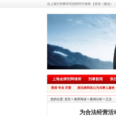
在上海打刑事官司找邢环中律师 【咨询（微信）：139
上海金牌刑辩律师
刑事新闻
亲
资深 专业 尽责 按法律和良心为当事人服务
您的位置:
首页
>
推荐阅读
>
案例分析
> 正文
为合法经营活