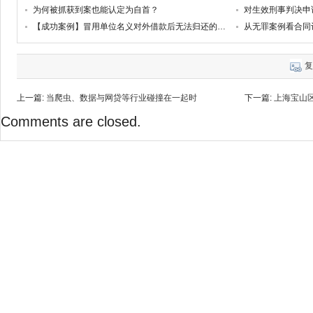
为何被抓获到案也能认定为自首？
对生效刑事判决申
【成功案例】冒用单位名义对外借款后无法归还的行为性质认定——崔某挪用资金案
从无罪案例看合同
复
上一篇:
当爬虫、数据与网贷等行业碰撞在一起时
下一篇:
上海宝山
Comments are closed.