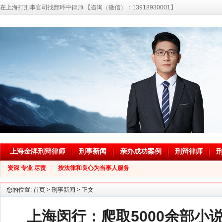
在上海打刑事官司找邢环中律师 【咨询（微信）：13918930001】
上海金牌刑辩律师
刑事新闻
亲办成功案例
刑辩律师
资深 专业 尽责 按法律和良心为当事人服务
您的位置:
首页
>
刑事新闻
> 正文
上海闵行：爬取5000余部小说