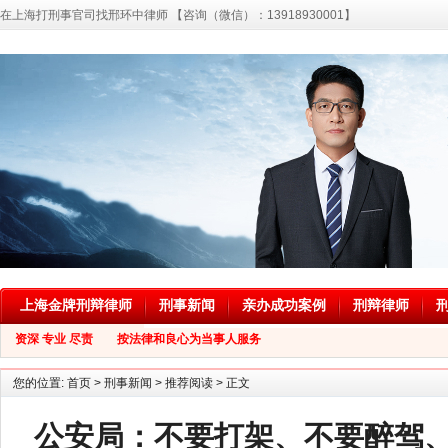
在上海打刑事官司找邢环中律师 【咨询（微信）：13918930001】
上海金牌刑辩律师
刑事新闻
亲办成功案例
刑辩律师
资深 专业 尽责 按法律和良心为当事人服务
您的位置:
首页
>
刑事新闻
>
推荐阅读
> 正文
公安局：不要打架、不要醉驾