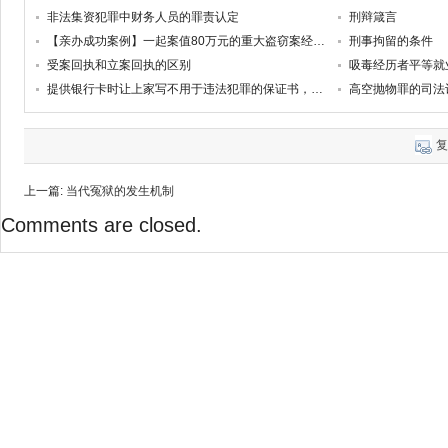
非法集资犯罪中财务人员的罪责认定
刑辩箴言
【亲办成功案例】一起案值80万元的重大盗窃案经辩护判处缓刑
刑事拘留的条件
受案回执和立案回执的区别
吸毒经历者平等就
提供银行卡时让上家写不用于违法犯罪的保证书，法院：该行为证实已经预见上家可能用其提供的银行卡从事违法犯罪活动！
高空抛物罪的司法
复
上一篇:
当代冤狱的发生机制
Comments are closed.