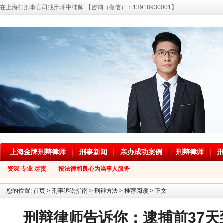
在上海打刑事官司找邢环中律师 【咨询（微信）：13918930001】
上海金牌刑辩律师
刑事新闻
亲办成功案例
刑辩律师
资深 专业 尽责 按法律和良心为当事人服务
您的位置:
首页
>
刑事诉讼指南
>
刑辩方法
>
推荐阅读
> 正文
刑辩律师告诉你：逮捕前37