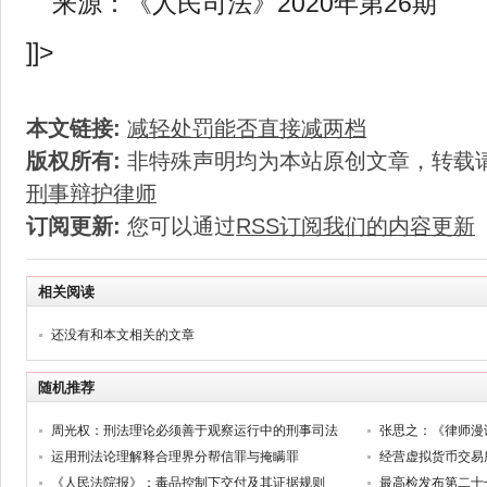
来源：《人民司法》2020年第26期
]]>
本文链接:
减轻处罚能否直接减两档
版权所有:
非特殊声明均为本站原创文章，转载
刑事辩护律师
订阅更新:
您可以通过
RSS订阅我们的内容更新
相关阅读
还没有和本文相关的文章
随机推荐
周光权：刑法理论必须善于观察运行中的刑事司法
张思之：《律师漫
运用刑法论理解释合理界分帮信罪与掩瞒罪
经营虚拟货币交易
《人民法院报》：毒品控制下交付及其证据规则