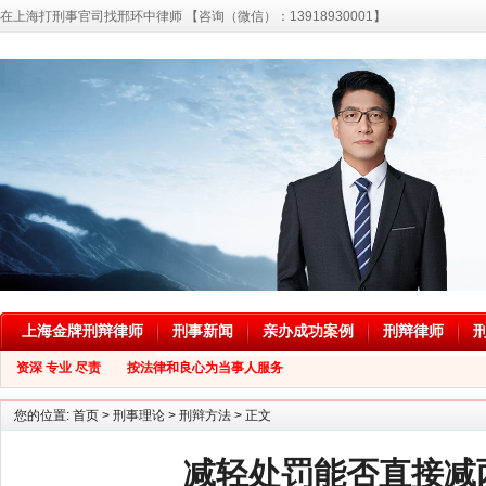
在上海打刑事官司找邢环中律师 【咨询（微信）：13918930001】
上海金牌刑辩律师
刑事新闻
亲办成功案例
刑辩律师
资深 专业 尽责 按法律和良心为当事人服务
您的位置:
首页
>
刑事理论
>
刑辩方法
> 正文
减轻处罚能否直接减