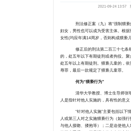
2021-09-24 13:57
刑法修正案（九）将“强制猥亵妇
妇女，男性也可以成为受害主体。根据
女性(均应年满14周岁，否则构成猥亵儿
修正后的刑法第二百三十七条规
的，处五年以下有期徒刑或者拘役。聚
处五年以上有期徒刑。猥亵儿童的，依
辱罪，最后一款规定了猥亵儿童罪。
何为“猥亵行为”
清华大学教授、博士生导师张明
人是指针对他人实施的，具有性的意义
“针对他人实施”主要包括以下情
人或第三人对之实施猥亵行为（如强行
与他人接吻、搂抱等）；二是迫使他人