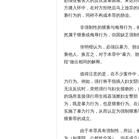
必须使被害人的反抗显著困难。未达到
方搂入怀中，在对方拒绝后马上放弃的
亵行为的，同样不构成本罪的胁迫。
非强制性的猥亵与侮辱行为，例
然属于猥亵或侮辱行为，但因缺乏强制
张明楷认为，必须以暴力、胁迫
亵他人。换言之，对于本罪中“暴力、胁
段”做出相同的解释。
值得注意的是，在不少案件中，
力行为。例如，强行将手指插入妇女阴
无法反抗时，突然强行与妇女接吻的，
的场所直接强行用生殖器顶擦妇女臀部
为，既是暴力行为，也是猥亵行为。在
实施了暴力行为，从而认定为强制猥亵
猥亵罪的成立。
由于本罪具有强制性，所以，偷
为（如露阴、公然性交等），均不成立