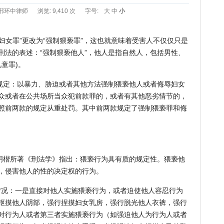
邢环中律师
浏览: 9,410 次
字号:
大
中
小
女罪”更改为“强制猥亵罪”，这也就意味着受害人不仅仅只是
刑法的表述：“强制猥亵他人”，他人是指自然人，包括男性、
童罪)。
定：以暴力、胁迫或者其他方法强制猥亵他人或者侮辱妇女
众或者在公共场所当众犯前款罪的，或者有其他恶劣情节的，
照前两款的规定从重处罚。其中前两款规定了强制猥亵罪和侮
楷所著《刑法学》指出：猥亵行为具有质的规定性。猥亵他
，侵害他人的性的决定权的行为。
况：一是直接对他人实施猥亵行为，或者迫使他人容忍行为
抠摸他人阴部，强行捏摸妇女乳房，强行脱光他人衣裤，强行
对行为人或者第三者实施猥亵行为（如强迫他人为行为人或者