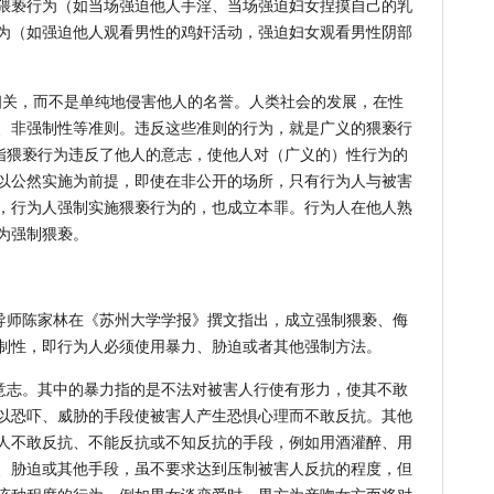
猥亵行为（如当场强迫他人手淫、当场强迫妇女捏摸自己的乳
为（如强迫他人观看男性的鸡奸活动，强迫妇女观看男性阴部
关，而不是单纯地侵害他人的名誉。人类社会的发展，在性
、非强制性等准则。违反这些准则的行为，就是广义的猥亵行
是指猥亵行为违反了他人的意志，使他人对（广义的）性行为的
以公然实施为前提，即使在非公开的场所，只有行为人与被害
，行为人强制实施猥亵行为的，也成立本罪。行为人在他人熟
为强制猥亵。
师陈家林在《苏州大学学报》撰文指出，成立强制猥亵、侮
制性，即行为人必须使用暴力、胁迫或者其他强制方法。
志。其中的暴力指的是不法对被害人行使有形力，使其不敢
以恐吓、威胁的手段使被害人产生恐惧心理而不敢反抗。其他
人不敢反抗、不能反抗或不知反抗的手段，例如用酒灌醉、用
、胁迫或其他手段，虽不要求达到压制被害人反抗的程度，但