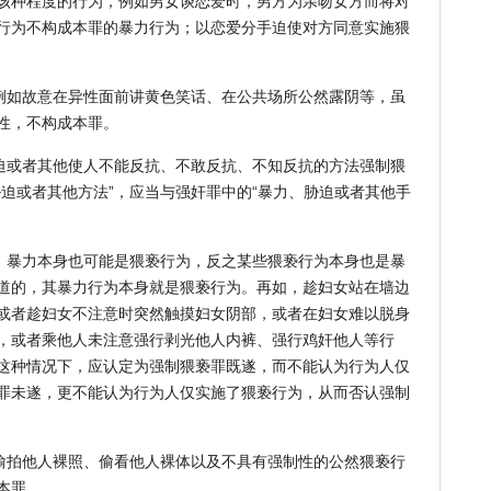
该种程度的行为，例如男女谈恋爱时，男方为亲吻女方而将对
行为不构成本罪的暴力行为；以恋爱分手迫使对方同意实施猥
如故意在异性面前讲黄色笑话、在公共场所公然露阴等，虽
性，不构成本罪。
或者其他使人不能反抗、不敢反抗、不知反抗的方法强制猥
迫或者其他方法”，应当与强奸罪中的“暴力、胁迫或者其他手
暴力本身也可能是猥亵行为，反之某些猥亵行为本身也是暴
道的，其暴力行为本身就是猥亵行为。再如，趁妇女站在墙边
或者趁妇女不注意时突然触摸妇女阴部，或者在妇女难以脱身
，或者乘他人未注意强行剥光他人内裤、强行鸡奸他人等行
这种情况下，应认定为强制猥亵罪既遂，而不能认为行为人仅
罪未遂，更不能认为行为人仅实施了猥亵行为，从而否认强制
拍他人裸照、偷看他人裸体以及不具有强制性的公然猥亵行
本罪。