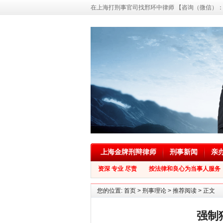
在上海打刑事官司找邢环中律师 【咨询（微信）：139
上海金牌刑辩律师
刑事新闻
亲
资深 专业 尽责 按法律和良心为当事人服务
您的位置:
首页
>
刑事理论
>
推荐阅读
> 正文
强制