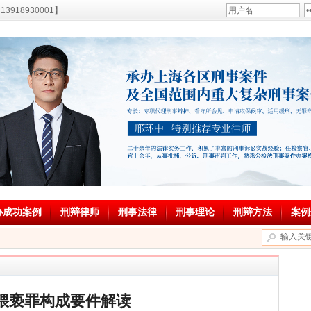
18930001】
办成功案例
刑辩律师
刑事法律
刑事理论
刑辩方法
案例
猥亵罪构成要件解读