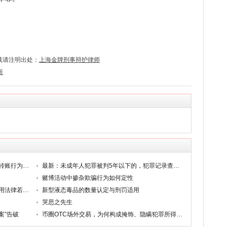
载请注明出处：
上海金牌刑事辩护律师
新
明知他人涉嫌犯罪仍提供账户进行收款、转账行为的认定
最新：未成年人犯罪被判5年以下的，犯罪记录查询为无，入伍就业免报告
赌博活动中掺杂欺骗行为如何定性
《最高人民法院关于审理毒品犯罪案件适用法律若干问题的解释》的理解与适用
新型液态毒品的数量认定与刑罚适用
哭思之先生
案”告破
币圈OTC场外交易，为何构成掩饰、隐瞒犯罪所得罪？