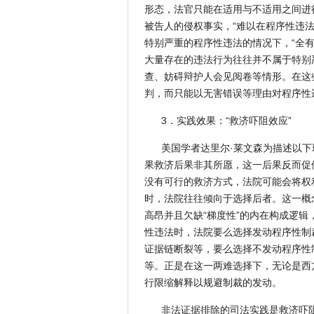
形态，法官只能在适用与不适用之间进
被告人的侵权事实，“难以在程序性违
特别严重的程序性违法的情况下，“全
大量存在的违法行为往往并不属于特别
查、妨碍辩护人会见阅卷等情形。在这
判，而只能以无害错误等理由对程序性
3．实践效果：“救济吓阻效应”
美国学者达里尔·莱文森为描述以下现象创
果救济后果非其所愿，这一后果反而促
没有可行的救济方式，法院可能会将权
时，法院往往倾向于选择后者。这一概
高昂并且欠缺“梯度性”的内在构成逻
性违法时，法院要么选择发动程序性制
证据链断裂等，要么选择不发动程序性
等。正是在这一两难选择下，无论是西
行限缩解释以规避制裁的发动。
非法证据排除的司法实践是救济吓