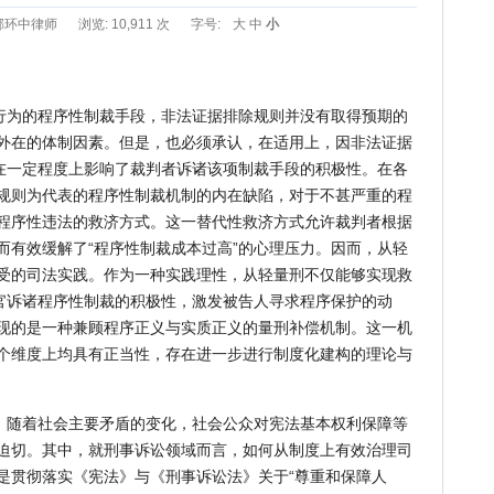
邢环中律师
浏览: 10,911 次
字号:
大
中
小
行为的程序性制裁手段，非法证据排除规则并没有取得预期的
外在的体制因素。但是，也必须承认，在适用上，因非法证据
，在一定程度上影响了裁判者诉诸该项制裁手段的积极性。在各
规则为代表的程序性制裁机制的内在缺陷，对于不甚严重的程
程序性违法的救济方式。这一替代性救济方式允许裁判者根据
而有效缓解了“程序性制裁成本过高”的心理压力。因而，从轻
受的司法实践。作为一种实践理性，从轻量刑不仅能够实现救
法官诉诸程序性制裁的积极性，激发被告人寻求程序保护的动
现的是一种兼顾程序正义与实质正义的量刑补偿机制。这一机
个维度上均具有正当性，存在进一步进行制度化建构的理论与
，随着社会主要矛盾的变化，社会公众对宪法基本权利保障等
迫切。其中，就刑事诉讼领域而言，如何从制度上有效治理司
是贯彻落实《宪法》与《刑事诉讼法》关于“尊重和保障人