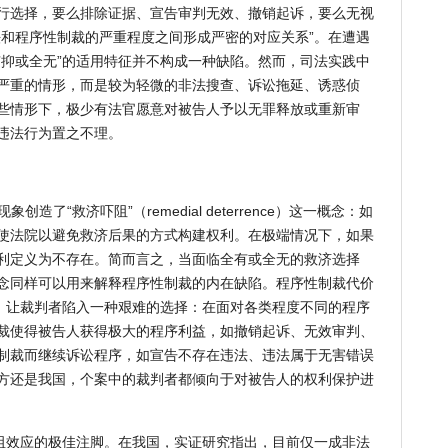
行选择，要么排除证据、宣告审判无效、撤销起诉，要么无视
法和程序性制裁的严重程度之间形成严密的对应关系”。在遭遇
有抑或全无”的适用特征并不构成一种缺陷。然而，司法实践中
严重的情形，而是较为轻微的非法搜查、诉讼拖延、诱惑侦
些情形下，极少有法官愿意对被告人予以无罪释放或重新审
违法行为置之不理。
造了“救济吓阻”（remedial deterrence）这一概念：如
使法院以避免救济后果的方式构建权利。在极端情况下，如果
利定义为不存在。简而言之，当面临全有或全无的救济选择
念同样可以用来解释程序性制裁的内在缺陷。程序性制裁代价
辑，让裁判者陷入一种艰难的选择：在面对各类程度不同的程序
裁使得被告人获得极大的程序利益，如撤销起诉、无效审判、
制裁而继续诉讼程序，如宣告不存在违法、违法属于无害错误
方还是我国，个案中的裁判者都倾向于对被告人的权利保护进
阻效应的极佳注脚。在我国，实证研究指出，目前仅一成非法