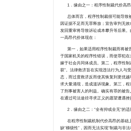
1．缘由之一：程序性制裁代价高昂
总体而言，程序性制裁很可能导致
因证据不足而无罪释放；宣告审判无效
发回重审将导致诉讼成本攀升等后果。
一高昂代价体现在：
第一，如果适用程序性制裁而将被
于国家机关的程序性错误，而使罪犯在
嫁于社会共同体成员。第二，程序性制
获”。法律救济旨在实现违法行为人与
态，而过度救济反而使其恢复到更优越
求大量涌现，造成滥诉现象。第三，程
了刑事被害人的利益。确实有罪的被告
在通过司法途径寻求正义的愿望遭遇挫
2．缘由之二：“全有抑或全无”的适
在程序性制裁机制代价高昂的基础上
缺“梯级性”，因而无法实现“制裁与非