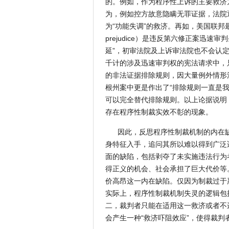
的。例如，作为程序性上诉的主要救济
为，例如控方故意隐瞒无罪证据，法院
为“功能失调”的救济。再如，美国联邦最高法
prejudice）是违反第六修正案迅速
延”，初审法院及上诉审法院也不会认
千计的涉及迅速审判权的宪法请求中，
的非法证据排除规则，因大量例外情形
根州案中更是作出了“排除规则一直是
可以完全替代排除规则。以上论据说明
存在程序性制裁实效不彰的现象。
因此，反思程序性制裁机制的内在
身特征入手，追问其所以难以得到广泛
面的缺陷，包括剥夺了未实施违法行为
得正义的机会、社会承担了巨大代价等
价高昂这一内在缺陷。仅因为制裁过于
实际上，程序性制裁机制失灵的逻辑包
二，裁判者只能在适用这一救济或者不
会产生一种“救济吓阻效应”，使得裁