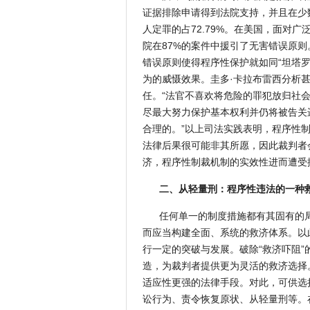
证据排除申请得到法院支持，并且在少
人定罪的占72.79%。在美国，面对
院在87%的案件中援引了无害错误原
错误原则使得程序性保护就如同“坦塔
为的威慑效果。圭多·卡拉布雷西分析
任。“法官不喜欢将危险的罪犯放归社
尽最大努力保护基本权利并仍将被告关
合理的。”以上司法实践表明，程序性制
法律后果很可能非其所愿，因此裁判者
济，程序性制裁机制的实效性进而遭受
二、从轻量刑：程序性违法的一种
任何单一的制度措施都有其固有的
而应当构建全面、系统的救济体系。以
行一定的突破与发展。破除“救济吓阻
造，为裁判者提供更为灵活的救济选择
适应性更强的法律手段。对此，可供选
讼行为、责令恢复原状、从轻量刑等。