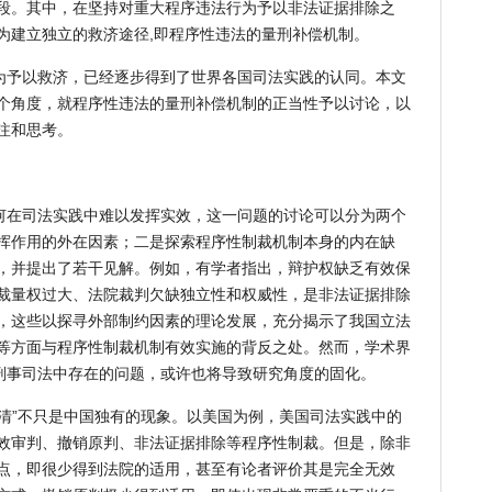
段。其中，在坚持对重大程序违法行为予以非法证据排除之
为建立独立的救济途径,即程序性违法的量刑补偿机制。
为予以救济，已经逐步得到了世界各国司法实践的认同。本文
个角度，就程序性违法的量刑补偿机制的正当性予以讨论，以
注和思考。
何在司法实践中难以发挥实效，这一问题的讨论可以分为两个
挥作用的外在因素；二是探索程序性制裁机制本身的内在缺
，并提出了若干见解。例如，有学者指出，辩护权缺乏有效保
裁量权过大、法院裁判欠缺独立性和权威性，是非法证据排除
，这些以探寻外部制约因素的理论发展，充分揭示了我国立法
等方面与程序性制裁机制有效实施的背反之处。然而，学术界
国刑事司法中存在的问题，或许也将导致研究角度的固化。
清”不只是中国独有的现象。以美国为例，美国司法实践中的
效审判、撤销原判、非法证据排除等程序性制裁。但是，除非
点，即很少得到法院的适用，甚至有论者评价其是完全无效