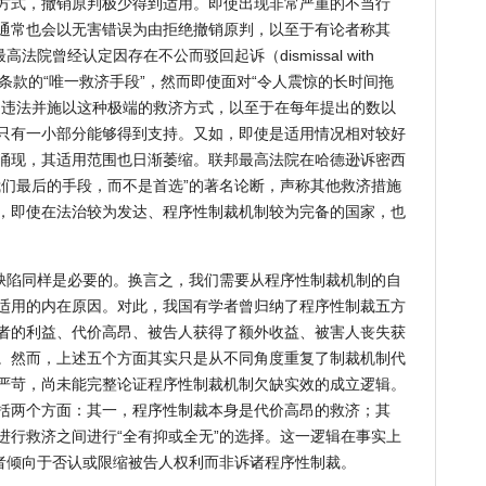
方式，撤销原判极少得到适用。即使出现非常严重的不当行
通常也会以无害错误为由拒绝撤销原判，以至于有论者称其
院曾经认定因存在不公而驳回起诉（dismissal with
审判条款的“唯一救济手段”，然而即使面对“令人震惊的长时间拖
定违法并施以这种极端的救济方式，以至于在每年提出的数以
只有一小部分能够得到支持。又如，即使是适用情况相对较好
涌现，其适用范围也日渐萎缩。联邦最高法院在哈德逊诉密西
我们最后的手段，而不是首选”的著名论断，声称其他救济措施
，即使在法治较为发达、程序性制裁机制较为完备的国家，也
缺陷同样是必要的。换言之，我们需要从程序性制裁机制的自
适用的内在原因。对此，我国有学者曾归纳了程序性制裁五方
者的利益、代价高昂、被告人获得了额外收益、被害人丧失获
。然而，上述五个方面其实只是从不同角度重复了制裁机制代
严苛，尚未能完整论证程序性制裁机制欠缺实效的成立逻辑。
括两个方面：其一，程序性制裁本身是代价高昂的救济；其
进行救济之间进行“全有抑或全无”的选择。这一逻辑在事实上
判者倾向于否认或限缩被告人权利而非诉诸程序性制裁。