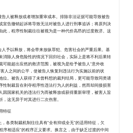
被告人被释放或者增加重审成本。排除非法证据可能导致被告
或宣告撤销起诉将导致无法对被告人进行刑事追诉；将原判决
由此，程序性制裁往往被视为是一种代价高昂的过度救济。这
告人予以释放，将会带来放纵罪犯、危害社会的严重后果。基
未消除人身危险性的情况下回归社会，实际上是将不利后果转
裁可能超出应然的救济范围，被视为是给予被告人“意外收
受害人之间的公平，使被告人恢复到违法行为实施以前的状
地位。被告人获得了未曾料想的裁判结局，更可能导致同类请
序性制裁旨在剥夺程序性违法行为人的利益，然而却间接损害
人因国家机关的违法行为而被释放或获得重新审理，被害人旨
折，这无异于对其进行二次伤害。
用特征
，各类制裁机制往往具有“全有抑或全无”的适用特征，欠
法程序相适应”的程序正义要求。换言之，由于缺乏过渡的中间