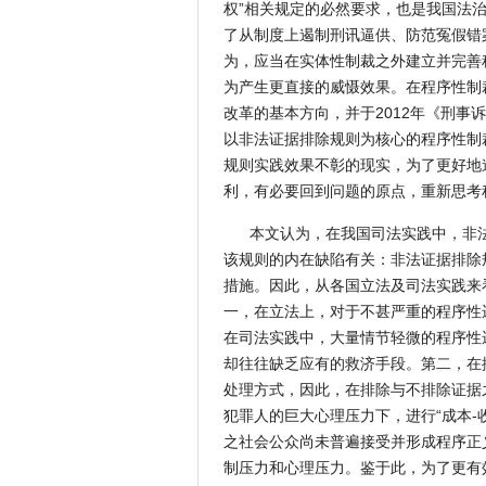
权”相关规定的必然要求，也是我国法
了从制度上遏制刑讯逼供、防范冤假错
为，应当在实体性制裁之外建立并完善
为产生更直接的威慑效果。在程序性制
改革的基本方向，并于2012年《刑
以非法证据排除规则为核心的程序性制
规则实践效果不彰的现实，为了更好地
利，有必要回到问题的原点，重新思考
本文认为，在我国司法实践中，非
该规则的内在缺陷有关：非法证据排除
措施。因此，从各国立法及司法实践来
一，在立法上，对于不甚严重的程序性
在司法实践中，大量情节轻微的程序性
却往往缺乏应有的救济手段。第二，在
处理方式，因此，在排除与不排除证据
犯罪人的巨大心理压力下，进行“成本-
之社会公众尚未普遍接受并形成程序正
制压力和心理压力。鉴于此，为了更有