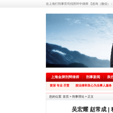
在上海打刑事官司找邢环中律师 【咨询（微信）：139
上海金牌刑辩律师
刑事新闻
亲
资深 专业 尽责 按法律和良心为当事人服务
您的位置:
首页
>
刑事理论
> 正文
吴宏耀 赵常成 