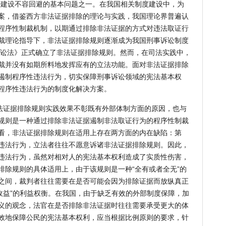
治建设不容回避的基本问题之一。在我国相关制度建设中，为
案，借鉴西方非法证据排除的理论与实践，我国理论界普遍认
程序性制裁机制，以期通过排除非法证据的方式对违法取证行
裁理论指导下，非法证据排除规则逐渐成为我国刑事诉讼制度
事诉讼法》正式确立了非法证据排除规则。然而，在司法实践中，
裁并没有如期所料地发挥应有的立法功能。面对非法证据排除
遏制程序性违法行为，切实保障刑事诉讼领域的宪法基本权
程序性违法行为的制度化解决方案。
法证据排除规则实践效果不彰既有外部体制方面的原因，也与
规则是一种通过排除非法证据遏制非法取证行为的程序性制裁
看，非法证据排除规则在适用上存在两方面的内在缺陷：第
违法行为，立法者往往不愿意诉诸非法证据排除规则。因此，
违法行为，虽然对相对人的宪法基本权利造成了实质性伤害，
排除规则的具体适用上，由于该规则是一种“全有或者全无”的
之间，裁判者往往需要在是否可能会因为排除证据而放纵真正
收益”的利益权衡。在我国，由于缺乏有效的外部制度保障，加
义的观念，法官在是否排除非法证据时往往需要承受更大的体
效地保障公民的宪法基本权利，应当根据比例原则的要求，针