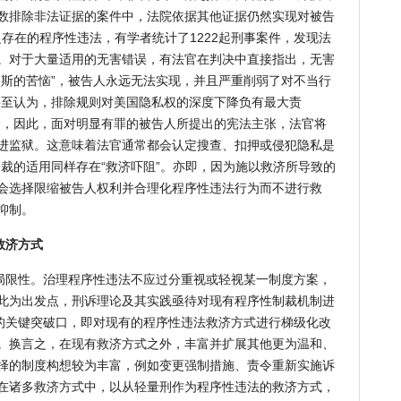
数排除非法证据的案件中，法院依据其他证据仍然实现对被告
广泛存在的程序性违法，有学者统计了1222起刑事案件，发现法
则。对于大量适用的无害错误，有法官在判决中直接指出，无害
罗斯的苦恼”，被告人永远无法实现，并且严重削弱了对不当行
甚至认为，排除规则对美国隐私权的深度下降负有最大责
会，因此，面对明显有罪的被告人所提出的宪法主张，法官将
进监狱。这意味着法官通常都会认定搜查、扣押或侵犯隐私是
裁的适用同样存在“救济吓阻”。亦即，因为施以救济所导致的
会选择限缩被告人权利并合理化程序性违法行为而不进行救
抑制。
救济方式
局限性。治理程序性违法不应过分重视或轻视某一制度方案，
此为出发点，刑诉理论及其实践亟待对现有程序性制裁机制进
”的关键突破口，即对现有的程序性违法救济方式进行梯级化改
。换言之，在现有救济方式之外，丰富并扩展其他更为温和、
择的制度构想较为丰富，例如变更强制措施、责令重新实施诉
在诸多救济方式中，以从轻量刑作为程序性违法的救济方式，