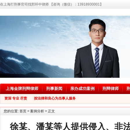
在上海打刑事官司找邢环中律师 【咨询（微信）：13918930001】
上海金牌刑辩律师
刑事新闻
亲办成功案例
刑辩律师
资深 专业 尽责 按法律和良心为当事人服务
您的位置:
首页
>
案例分析
> 正文
徐某、潘某等人提供侵入、非