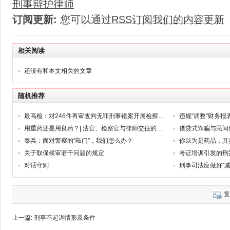
刑事辩护律师
订阅更新:
您可以通过
RSS订阅我们的内容更新
相关阅读
还没有和本文相关的文章
随机推荐
最高检：对246件再审改判无罪刑事错案开展检察环节追责
用重药还是用良药？| 法官、检察官与律师交往的尺度
借贷式诈骗与民间
秦兵：面对警察的“敲门”，我们怎么办？
关于取保候审若干问题的规定
对话守则
刑事司法应做好“减
复
上一篇:
刑事不起诉情形及条件